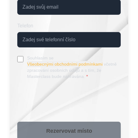
Telefon
Souhlasím se
Všeobecnými obchodními podmínkami
včetně
zpracování osobních údajů a s tím, že
Masterclass bude nahrávána.
*
Rezervovat místo