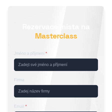
Rezervace místa na
Masterclass
Jméno a příjmení
*
Firma
Email
*